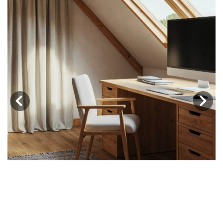
‹
›
e