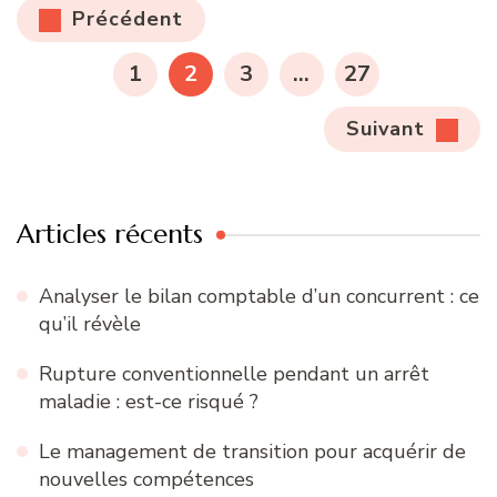
Pagination
Précédent
des
PAGE
PAGE
PAGE
PAGE
1
2
3
…
27
publications
Suivant
Articles récents
Analyser le bilan comptable d’un concurrent : ce
qu’il révèle
Rupture conventionnelle pendant un arrêt
maladie : est-ce risqué ?
Le management de transition pour acquérir de
nouvelles compétences