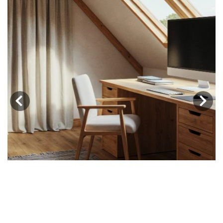
‹
›
Privatiser un palier ou un comble
: ce que dit votre règlement de
copropriété