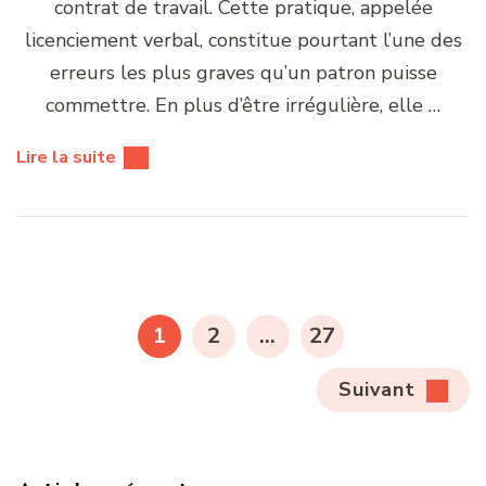
contrat de travail. Cette pratique, appelée
licenciement verbal, constitue pourtant l’une des
erreurs les plus graves qu’un patron puisse
commettre. En plus d’être irrégulière, elle …
Lire la suite
Pagination
des
PAGE
PAGE
PAGE
1
2
…
27
publications
Suivant