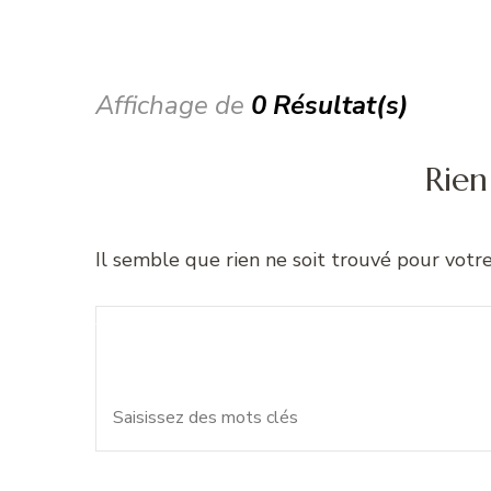
Affichage de
0 Résultat(s)
Rien
Il semble que rien ne soit trouvé pour votr
Recherche
Vous recherchiez quelque 
pour
: