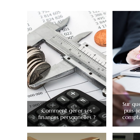
Sur qu
Comment gérer ses
puis-j
finances personnelles ?
compta