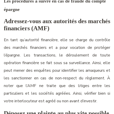
Les procédures à suivre en cas de fraude du compte
épargn
e
Adressez-vous aux autorités des marchés
financiers
(AMF)
E
n tant qu’autorité financière,
elle se charge du contrôle
des marchés financiers
et
a pour vocation de
protéger
l’
épargne.
Les transactions, le déroulement de toute
opération financière
se fait sous sa surveillance.
Ainsi, e
lle
peut mener des enquêtes pour
identifier les arnaqueurs
et
les sanctionner e
n cas de non-respect du règlement.
À
noter que l’
AMF ne traite que
d
es
litiges entre les
particuliers et le
s
sociétés agréées
.
Ainsi, vérifier bien si
votre interlocuteur est agréé ou non avant d’investir.
Déposez une plain
t
e au plus vite possible