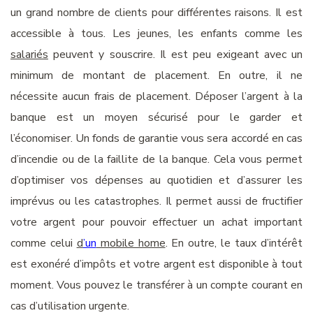
un grand nombre de clients pour
différentes
raisons. Il est
accessible à tous. Les jeunes, les enfants comme les
salariés
peuvent y souscrire. Il est peu exigeant avec un
minimum
de
montant de placement.
En outre,
il ne
nécessite
aucun
frais de placement.
D
époser l’argent à la
banque est un moyen sécurisé pour
le
garder et
l’
économiser. Un fonds de garantie vous sera accordé en cas
d’incendie ou de la faillite de la banque. Cela vous permet
d’optimiser vos dépenses au quotidien et d’
assurer les
imprévus
ou
les
catastrophes.
Il permet aussi de fructifier
votre argent
pour pouvoir
effectuer
un achat important
comme
celui
d
’un
mobile home
.
En outre,
le taux d’intérêt
est exonéré d’impôt
s
et
votre argent est disponible à tout
momen
t.
Vous pouvez
le
transférer à un compte courant
en
cas d’
utilisation urgente.