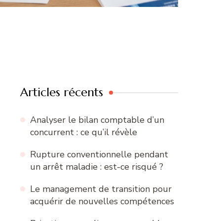
upture conventionnelle
Le m
endant un arrêt maladie :
trans
st-ce risqué ?
nouv
Articles récents
Analyser le bilan comptable d’un
concurrent : ce qu’il révèle
Rupture conventionnelle pendant
un arrêt maladie : est-ce risqué ?
Le management de transition pour
acquérir de nouvelles compétences