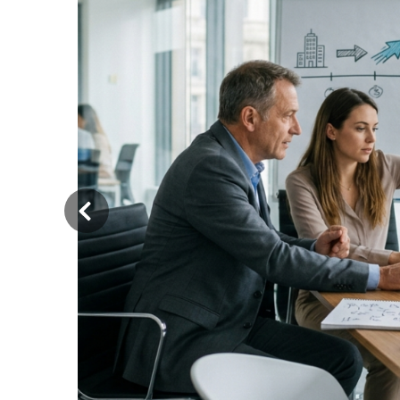
‹
Privatiser un palier ou un
comble : ce que dit votre
règlement de copropriété