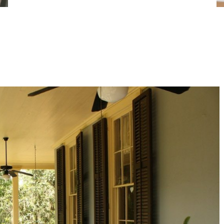
Analyser le bilan comptable
R
d’un concurrent : ce qu’il
p
révèle
e